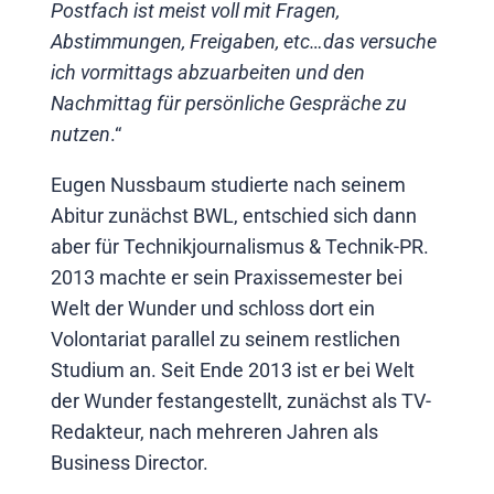
Postfach ist meist voll mit Fragen,
s
Abstimmungen, Freigaben, etc…das versuche
I
.
ich vormittags abzuarbeiten und den
i
Nachmittag für persönliche Gespräche zu
b
t
nutzen
.“
v
h
r
Eugen Nussbaum studierte nach seinem
d
Abitur zunächst BWL, entschied sich dann
S
aber für Technikjournalismus & Technik-PR.
F
2013 machte er sein Praxissemester bei
e
Welt der Wunder und schloss dort ein
Volontariat parallel zu seinem restlichen
G
Studium an. Seit Ende 2013 ist er bei Welt
R
der Wunder festangestellt, zunächst als TV-
M
Redakteur, nach mehreren Jahren als
F
Business Director.
A
T