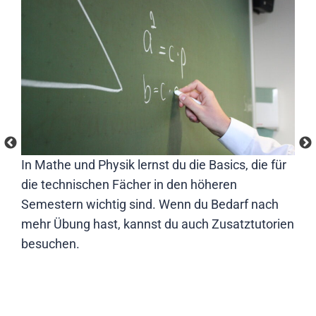
sse
In Mathe und Physik lernst du die Basics, die für
Die
die technischen Fächer in den höheren
un
ei
Semestern wichtig sind. Wenn du Bedarf nach
ers
sen
mehr Übung hast, kannst du auch Zusatztutorien
übe
besuchen.
ver
Stu
die
geb