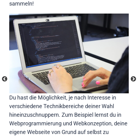
sammeln!
m
Du hast die Möglichkeit, je nach Interesse in
Auc
iel
verschiedene Technikbereiche deiner Wahl
bed
hineinzuschnuppern. Zum Beispiel lernst du in
Ged
n
Webprogrammierung und Webkonzeption, deine
eigene Webseite von Grund auf selbst zu