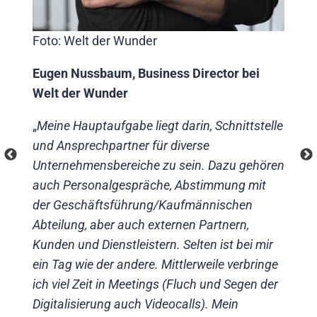
Foto: Welt der Wunder
F
Eugen Nussbaum, Business Director bei
G
Welt der Wunder
T
„
Meine Hauptaufgabe liegt darin, Schnittstelle
„
und Ansprechpartner für diverse
K
Unternehmensbereiche zu sein. Dazu gehören
D
auch Personalgespräche, Abstimmung mit
h
der Geschäftsführung/Kaufmännischen
K
Abteilung, aber auch externen Partnern,
s
Kunden und Dienstleistern.
Selten ist bei mir
g
g
ein Tag wie der andere. Mittlerweile verbringe
T
,
ich viel Zeit in Meetings (Fluch und Segen der
v
Digitalisierung auch Videocalls). Mein
J