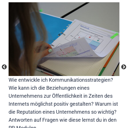
 am
Wie entwickle ich Kommunikationsstrategien?
Im 
e
Wie kann ich die Beziehungen eines
kle
s
Unternehmens zur Öffentlichkeit in Zeiten des
auc
ob
Internets möglichst positiv gestalten? Warum ist
die Reputation eines Unternehmens so wichtig?
Antworten auf Fragen wie diese lernst du in den
PR-Modulen.